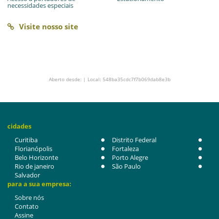
necessidades especiais
Visite nosso site
Aberto desde: | Local: 548ba35cdc7f7b069dab8e3b
cidades
Curitiba
Distrito Federal
Florianópolis
Fortaleza
Belo Horizonte
Porto Alegre
Rio de janeiro
São Paulo
Salvador
para a sua empresa:
Sobre nós
Contato
Assine