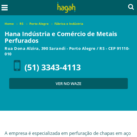
Home
RS
Porto Alegre
Fábrica e Indústria
Hana Indústria e Comércio de Metais
Perfurados
Rua Dona Alzira, 390 Sarandi
-
Porto Alegre
/
RS
- CEP
91110-
010
(51) 3343-4113
VER NO WAZE
A empresa é especializada em perfuração de chapas em aço