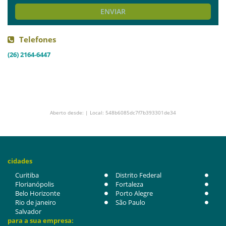
ENVIAR
Telefones
(26) 2164-6447
Aberto desde: | Local: 548b6085dc7f7b393301de34
cidades
Curitiba
Distrito Federal
Florianópolis
Fortaleza
Belo Horizonte
Porto Alegre
Rio de janeiro
São Paulo
Salvador
para a sua empresa: