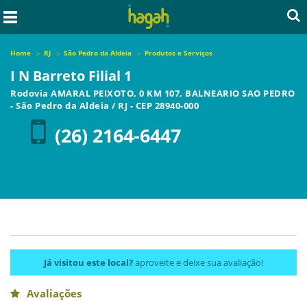
Home
RJ
São Pedro da Aldeia
Produtos e Serviços
I N Barreto Filial 1
Rodovia AMARAL PEIXOTO, 0 KM 107, BALNEARIO SAO PEDRO
-
São Pedro da Aldeia
/
RJ
- CEP
28940-000
(26) 2164-6447
Já visitou este local?
aproveite e deixe sua avaliação!
Avaliações