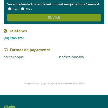
Você pretende trocar de automóvel nos próximos 6 meses?
Sim
Não
ENVIAR
Telefones
(48) 3266-1716
Formas de pagamento
Aceita cheque
Depósito bancário
Aberto desde: | Local: 548b5d8ddc7f7b398d8d51b9
cidades