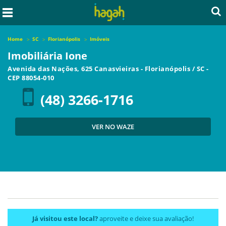
Home
SC
Florianópolis
Imóveis
Imobiliária Ione
Avenida das Nações, 625 Canasvieiras
-
Florianópolis
/
SC
-
CEP
88054-010
(48) 3266-1716
VER NO WAZE
Já visitou este local?
aproveite e deixe sua avaliação!