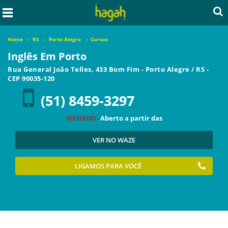
Home
RS
Porto Alegre
Cursos
Inglês Em Porto
Rua General João Telles, 433 Bom Fim
-
Porto Alegre
/
RS
-
CEP
90035-120
(51) 8459-3297
FECHADO -
Aberto a partir das
VER NO WAZE
LIGAMOS PARA VOCÊ