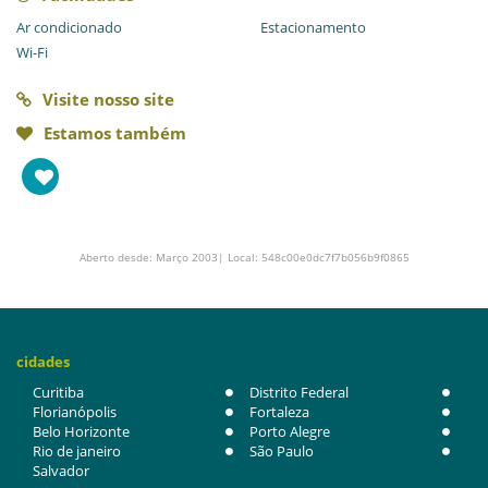
Ar condicionado
Estacionamento
Wi-Fi
Visite nosso site
Estamos também
Aberto desde: Março 2003| Local: 548c00e0dc7f7b056b9f0865
cidades
Curitiba
Distrito Federal
Florianópolis
Fortaleza
Belo Horizonte
Porto Alegre
Rio de janeiro
São Paulo
Salvador