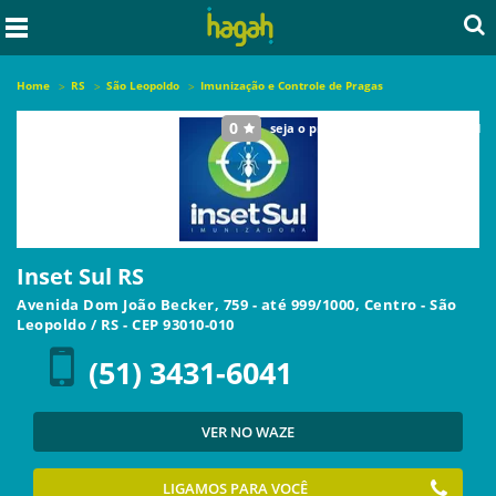
Home
RS
São Leopoldo
Imunização e Controle de Pragas
0
seja o primeiro a avaliar este local
Inset Sul RS
Avenida Dom João Becker, 759 - até 999/1000, Centro
-
São
Leopoldo
/
RS
- CEP
93010-010
(51) 3431-6041
VER NO WAZE
LIGAMOS PARA VOCÊ