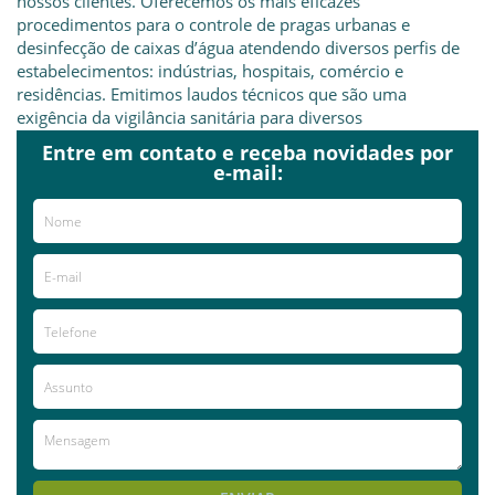
nossos clientes. Oferecemos os mais eficazes
procedimentos para o controle de pragas urbanas e
desinfecção de caixas d’água atendendo diversos perfis de
estabelecimentos: indústrias, hospitais, comércio e
residências. Emitimos laudos técnicos que são uma
exigência da vigilância sanitária para diversos
estabelecimentos garantindo a conformidade do local em
Entre em contato e receba novidades por
termos leis e normas de saneamento.
e-mail:
Nossa equipe é formada por profissionais qualificados que
sempre estão em treinamento/desenvolvimento
conhecendo produtos, ferramentas de trabalho e formas de
desenvolver os serviços com segurança e qualidade
Já visitou este local?
aproveite e deixe sua avaliação!
Avaliações
AVALIE ESTE LOCAL