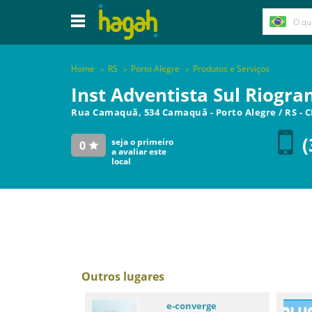
Home
RS
Porto Alegre
Produtos e Serviços
Inst Adventista Sul Riogra
Rua Camaquã, 534 Camaquã
-
Porto Alegre
/
RS
- 
(
seja o primeiro
0
a avaliar este
local
Outros lugares
e-converge