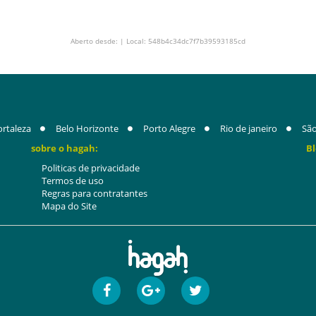
Aberto desde: | Local: 548b4c34dc7f7b39593185cd
ortaleza
Belo Horizonte
Porto Alegre
Rio de janeiro
São
sobre o hagah:
Bl
Politicas de privacidade
Termos de uso
Regras para contratantes
Mapa do Site