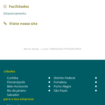
Facilidades
Estacionamento
Visite nosso site
Aberto desde: | Local: 548b5656dc7f7b3928cd9f2b
cidades
Curitiba
Distrito Federal
Florianópolis
Fortaleza
Belo Horizonte
Porto Alegre
Rio de janeiro
São Paulo
Salvador
para a sua empresa: