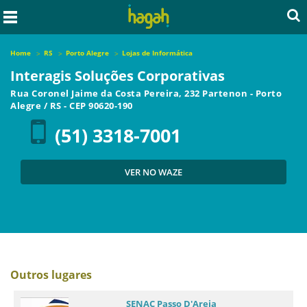
Home
RS
Porto Alegre
Lojas de Informática
Interagis Soluções Corporativas
Rua Coronel Jaime da Costa Pereira, 232 Partenon
-
Porto
Alegre
/
RS
- CEP
90620-190
(51) 3318-7001
VER NO WAZE
Outros lugares
SENAC Passo D'Areia