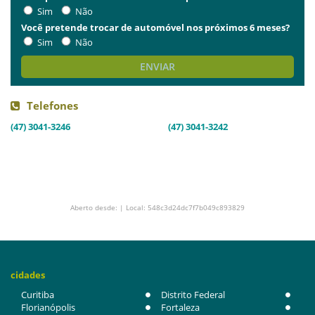
Sim
Não
Você pretende trocar de automóvel nos próximos 6 meses?
Sim
Não
ENVIAR
Telefones
(47) 3041-3246
(47) 3041-3242
Aberto desde: | Local: 548c3d24dc7f7b049c893829
cidades
Curitiba
Distrito Federal
Florianópolis
Fortaleza