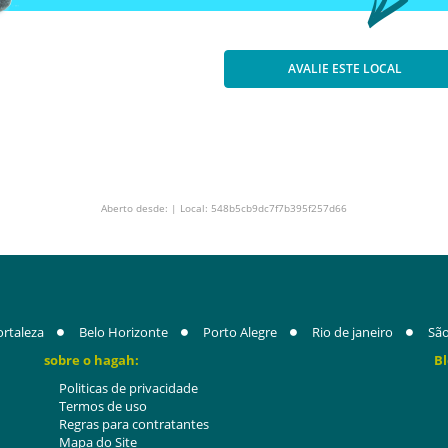
AVALIE ESTE LOCAL
Aberto desde: | Local: 548b5cb9dc7f7b395f257d66
ortaleza
Belo Horizonte
Porto Alegre
Rio de janeiro
São
sobre o hagah:
Bl
Politicas de privacidade
Termos de uso
Regras para contratantes
Mapa do Site