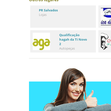
PR Salvados
Lojas
Qualificação
hagah da Ti Novo
2
Autopeças