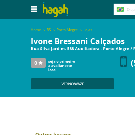
Home
RS
Porto Alegre
Lojas
Ivone Bressani Calçados
Rua Silva Jardim, 588 Auxiliadora
-
Porto Alegre
/
(
seja o primeiro
0
a avaliar este
local
VER NO WAZE
Outros lugares