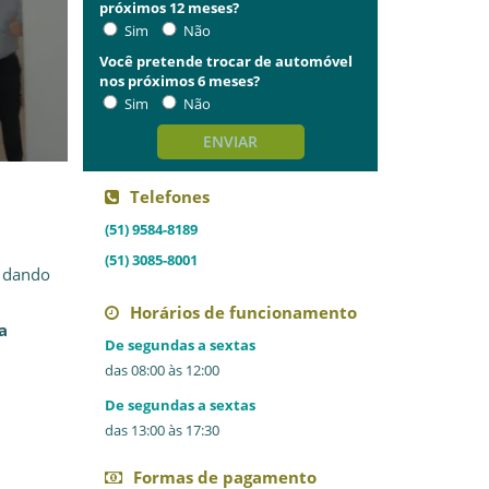
próximos 12 meses?
Sim
Não
Você pretende trocar de automóvel
nos próximos 6 meses?
Sim
Não
ENVIAR
Telefones
(51) 9584-8189
(51) 3085-8001
, dando
Horários de funcionamento
a
De segundas a sextas
das 08:00 às 12:00
De segundas a sextas
das 13:00 às 17:30
Formas de pagamento