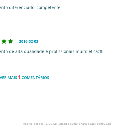
nto diferenciado, competente
2016-02-03
to de alta qualidade e profissionais muito eficaz!!!
1
VER MAIS
COMENTÁRIOS
Aberto desde: 12/2012| Local: 550081b7a45d9a61869e2538