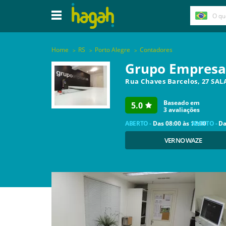
Home
RS
Porto Alegre
Contadores
Grupo Empresar
Rua Chaves Barcelos, 27 SALA
Baseado em
5.0
3
avaliações
ABERTO -
Das
08:00
às
12:00
ABERTO -
D
VER NO WAZE