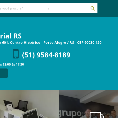
ial RS
 601, Centro Histórico
-
Porto Alegre
/
RS
- CEP
90030-120
(51) 9584-8189
as
13:00
às
17:30