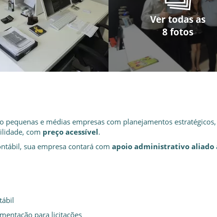
Ver todas as
Ver todas as
Ver todas as
Ver todas as
Ver todas as
Ver todas as
Ver todas as
Ver todas as
8 fotos
8 fotos
8 fotos
8 fotos
8 fotos
8 fotos
8 fotos
8 fotos
o pequenas e médias empresas com planejamentos estratégicos
ilidade, com
preço acessível
.
ontábil, sua empresa contará com
apoio administrativo aliado 
tábil
mentação para licitações