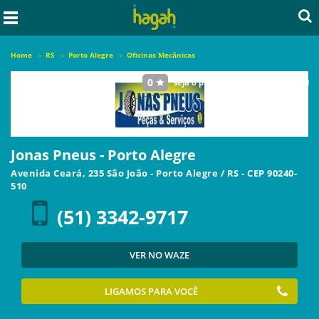
Home
RS
Porto Alegre
Oficinas Mecânicas
0
seja o primeiro a avaliar este local
Jonas Pneus - Porto Alegre
Avenida Ceará, 235 São João
-
Porto Alegre
/
RS
- CEP
90240-
510
(51) 3342-9717
VER NO WAZE
LIGAMOS PARA VOCÊ