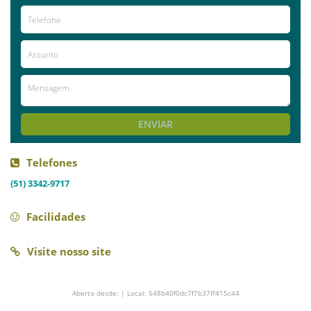
Já visitou este local?
aproveite e deixe sua avaliação!
Avaliações
AVALIE ESTE LOCAL
ENVIAR
Telefones
(51) 3342-9717
Facilidades
Visite nosso site
Aberto desde: | Local: 548b40f0dc7f7b37ff415c44