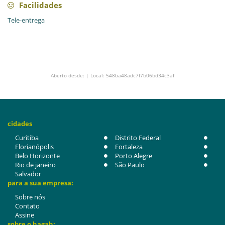
Facilidades
Tele-entrega
Aberto desde: | Local: 548ba48adc7f7b06bd34c3af
cidades
Curitiba
Distrito Federal
Florianópolis
Fortaleza
Belo Horizonte
Porto Alegre
Rio de janeiro
São Paulo
Salvador
para a sua empresa:
Sobre nós
Contato
Assine
sobre o hagah: