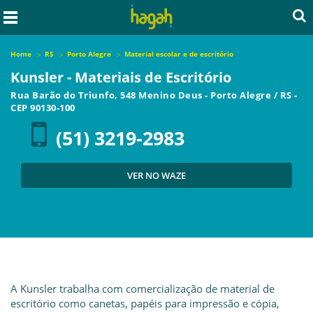
Home
RS
Porto Alegre
Material escolar e de escritório
Kunsler - Materiais de Escritório
Rua Barão do Triunfo, 548 Menino Deus
-
Porto Alegre
/
RS
-
CEP
90130-100
(51) 3219-2983
VER NO WAZE
A Kunsler trabalha com comercialização de material de
escritório como canetas, papéis para impressão e cópia,