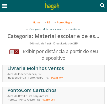
Home
RS
Porto Alegre
Categoria: Material escolar e de escritório
Categoria: Material escolar e de escritório em Porto Alegre, RS
Exibindo de
1 até 10
resultados de
285
Exibir por distância a partir do seu
dispositivo
Livraria Moinhos Ventos
Avenida Independência, 363
Independência
Porto Alegre
-
RS
-
90035-074
-
PontoCom Cartuchos
Avenida Brasil, 1523 Conjunto 27
Floresta
Porto Alegre
-
RS
-
90230-061
-