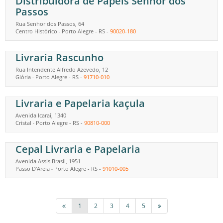
Distribuidora de Papéis Senhor dos
Passos
Rua Senhor dos Passos, 64
Centro Histórico
Porto Alegre
-
RS
-
90020-180
-
Livraria Rascunho
Rua Intendente Alfredo Azevedo, 12
Glória
Porto Alegre
-
RS
-
91710-010
-
Livraria e Papelaria kaçula
Avenida Icaraí, 1340
Cristal
Porto Alegre
-
RS
-
90810-000
-
Cepal Livraria e Papelaria
Avenida Assis Brasil, 1951
Passo D'Areia
Porto Alegre
-
RS
-
91010-005
-
1
2
3
4
5