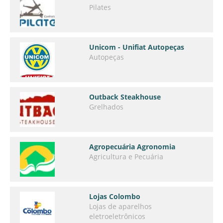
Pilates
Unicom - Unifiat Autopeças
Autopeças
Outback Steakhouse
Grelhados
Agropecuária Agronomia
Agricultura e Pecuária
Lojas Colombo
Lojas de aparelhos
eletroeletrônicos