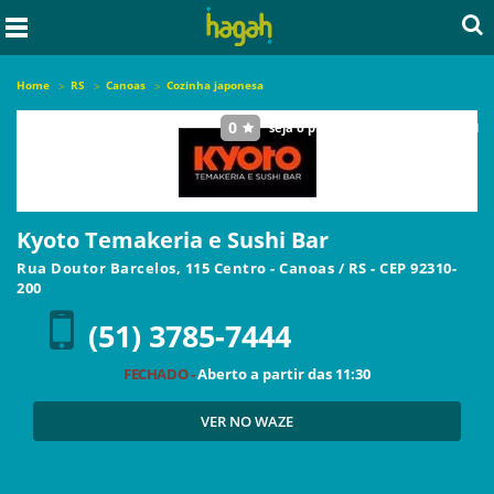
Home
RS
Canoas
Cozinha japonesa
0
seja o primeiro a avaliar este local
Kyoto Temakeria e Sushi Bar
Rua Doutor Barcelos, 115 Centro
-
Canoas
/
RS
- CEP
92310-
200
(51) 3785-7444
FECHADO -
Aberto a partir das
11:30
VER NO WAZE