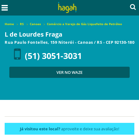
Home
RS
Canoas
Comércio a Varejo de Gás Liquefeito de Petróleo
L de Lourdes Fraga
Rua Paulo Fontelles, 159 Niterói
-
Canoas
/
RS
- CEP
92130-180
(51) 3051-3031
VER NO WAZE
Já visitou este local?
aproveite e deixe sua avaliação!