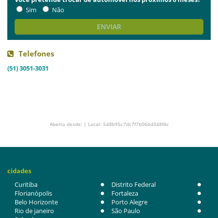
Sim
Não
ENVIAR
Telefones
(51) 3051-3031
Aberto desde: | Local: 548b95c7dc7f7b06bd348f4c
cidades
Curitiba
Distrito Federal
Florianópolis
Fortaleza
Belo Horizonte
Porto Alegre
Rio de janeiro
São Paulo