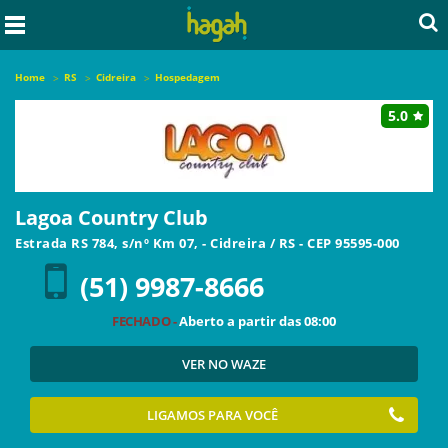
Home
RS
Cidreira
Hospedagem
5.0
Lagoa Country Club
Estrada RS 784, s/nº Km 07,
-
Cidreira
/
RS
- CEP
95595-000
(51) 9987-8666
FECHADO -
Aberto a partir das
08:00
VER NO WAZE
LIGAMOS PARA VOCÊ