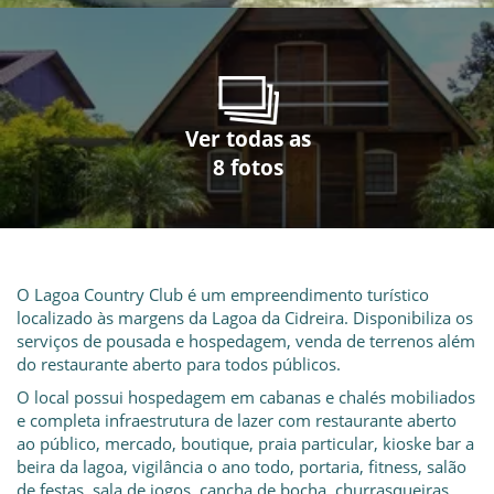
Ver todas as
Ver todas as
Ver todas as
Ver todas as
Ver todas as
Ver todas as
Ver todas as
Ver todas as
8 fotos
8 fotos
8 fotos
8 fotos
8 fotos
8 fotos
8 fotos
8 fotos
O Lagoa Country Club é um empreendimento turístico
localizado às margens da Lagoa da Cidreira. Disponibiliza os
serviços de pousada e hospedagem, venda de terrenos além
do restaurante aberto para todos públicos.
O local possui hospedagem em cabanas e chalés mobiliados
e completa infraestrutura de lazer com restaurante aberto
ao público, mercado, boutique, praia particular, kioske bar a
beira da lagoa, vigilância o ano todo, portaria, fitness, salão
de festas, sala de jogos, cancha de bocha, churrasqueiras,