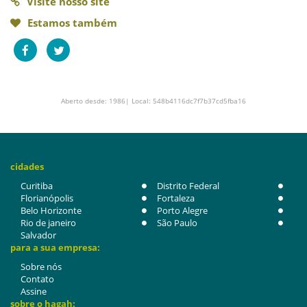
Visite nosso site
Estamos também
Aberto desde: 1986| Local: 548b4116dc7f7b37cd5fba16
cidades
Curitiba
Distrito Federal
Florianópolis
Fortaleza
Belo Horizonte
Porto Alegre
Rio de janeiro
São Paulo
Salvador
para a sua empresa:
Sobre nós
Contato
Assine
sobre o hagah: