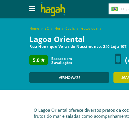
Home
SC
Florianópolis
Frutos do mar
Lagoa Oriental
Rua Henrique Veras do Nascimento, 240 Loja 107,
(
Baseado em
5.0
2
avaliações
VER NO WAZE
LIGA
O Lagoa Oriental oferece diversos pratos da co
frutos do mar e saladas como acompanhamento