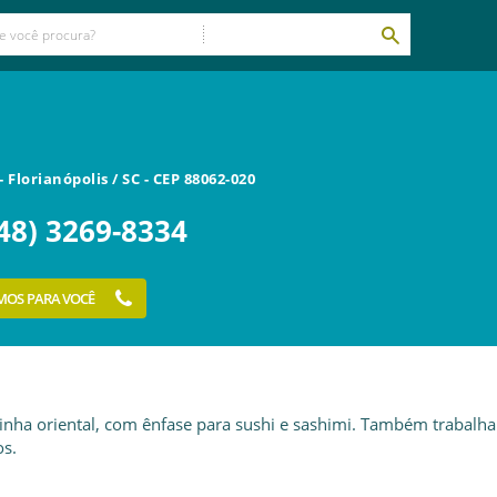
-
Florianópolis
/
SC
- CEP
88062-020
48) 3269-8334
MOS PARA VOCÊ
zinha oriental, com ênfase para sushi e sashimi. Também trabalh
s.