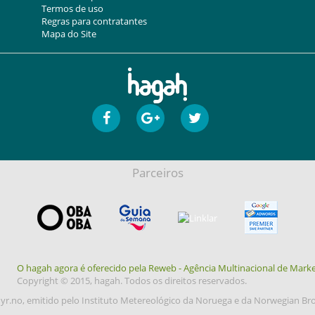
Termos de uso
Regras para contratantes
Mapa do Site
Parceiros
O hagah agora é oferecido pela Reweb - Agência Multinacional de Marke
Copyright © 2015, hagah. Todos os direitos reservados.
yr.no, emitido pelo Instituto Metereológico da Noruega e da Norwegian Br