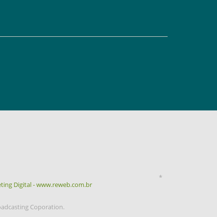
*
ting Digital - www.reweb.com.br
oadcasting Coporation.