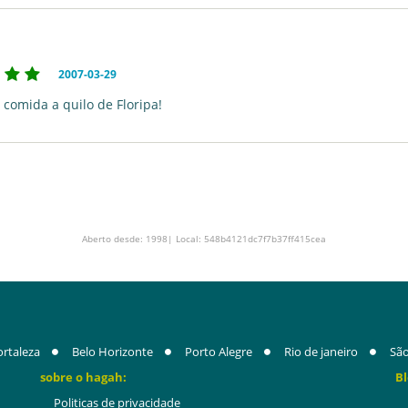
2007-03-29
 comida a quilo de Floripa!
Aberto desde: 1998| Local: 548b4121dc7f7b37ff415cea
ortaleza
Belo Horizonte
Porto Alegre
Rio de janeiro
São
sobre o hagah:
Bl
Politicas de privacidade