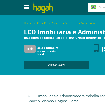
Home
RS
Porto Alegre
Administração de imóveis
LCD Imobiliária e Adminis
Rua Enes Bandeira, 20 Sala 100, Cristo Redentor
-
(
seja o primeiro
0
a avaliar este
local
VER NO WAZE
A LCD Imobiliária e Administradora trabalha co
Gaúcho, Viamão e Águas Claras.