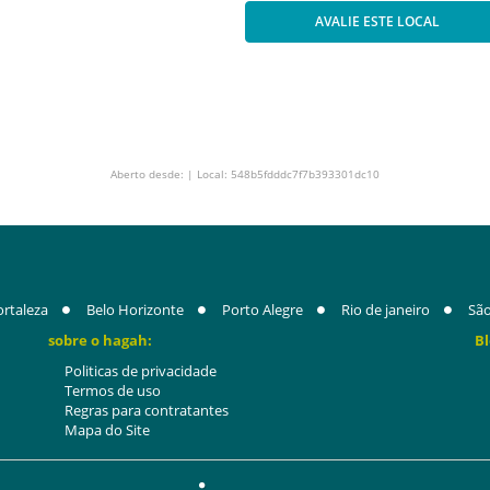
AVALIE ESTE LOCAL
Aberto desde: | Local: 548b5fdddc7f7b393301dc10
ortaleza
Belo Horizonte
Porto Alegre
Rio de janeiro
São
sobre o hagah:
Bl
Politicas de privacidade
Termos de uso
Regras para contratantes
Mapa do Site