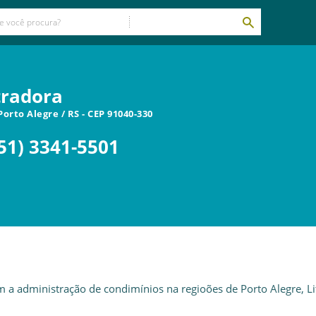
tradora
Porto Alegre
/
RS
- CEP
91040-330
51) 3341-5501
m a administração de condimínios na regioões de Porto Alegre, Li