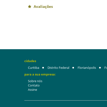
Avaliações
cidades
Curitiba
Distrito Federal
Florianópolis
F
para a sua empresa:
Sobre nós
Contato
Assine