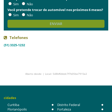
Sim
Não
Você pretende trocar de automóvel nos próximos 6 meses?
Sim
Não
ENVIAR
Telefones
(51) 3325-1232
Aberto desde: | Local: 548bf6bbdc7f7b05be7915e2
cidades
Curitiba
Distrito Federal
Florianópolis
Fortaleza