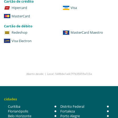
Cartão de crédito
Hipercard
Visa
MasterCard
Cartão de débito
Redeshop
MasterCard Maestro
Visa Electron
Aberto desde: | Local: 548b4e1adc7f7b39459a7c5a
cidades
Curitiba
Distrito Federal
Florianópolis
Fortaleza
Belo Horizonte
Porto Alegre