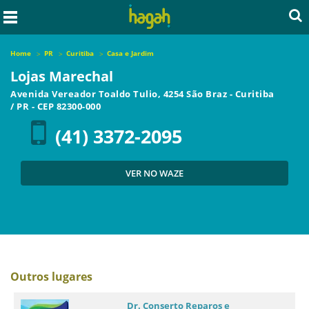
Home
PR
Curitiba
Casa e Jardim
Lojas Marechal
Avenida Vereador Toaldo Tulio, 4254 São Braz
-
Curitiba
/
PR
- CEP
82300-000
(41) 3372-2095
VER NO WAZE
Outros lugares
Dr. Conserto Reparos e