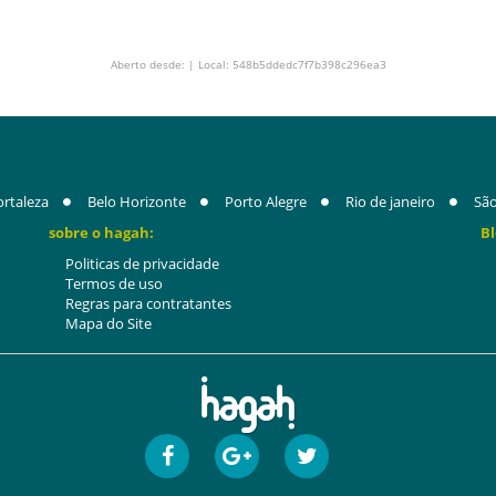
Aberto desde: | Local: 548b5ddedc7f7b398c296ea3
ortaleza
Belo Horizonte
Porto Alegre
Rio de janeiro
São
sobre o hagah:
Bl
Politicas de privacidade
Termos de uso
Regras para contratantes
Mapa do Site