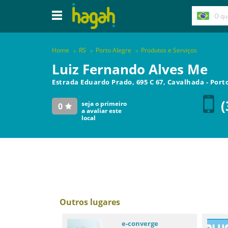
Home
RS
Porto Alegre
Produtos e Serviços
Luiz Fernando Alves Me
Estrada Eduardo Prado, 695 C 67, Cavalhada
-
Port
(
seja o primeiro
0
a avaliar este
local
Outros lugares
e-converge