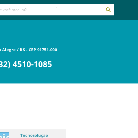
o Alegre
/
RS
- CEP
91751-000
32) 4510-1085
Tecnosolução