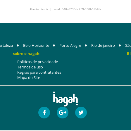
Aberto desde: | Local: 548c6233dc7f7b330b5f644a
ortaleza
Belo Horizonte
Porto Alegre
Rio de janeiro
São
sobre o hagah:
Bl
Politicas de privacidade
Termos de uso
Regras para contratantes
Mapa do Site