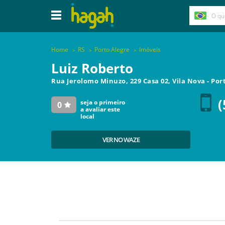
Home
RS
Porto Alegre
Imóveis
Luiz Roberto
Rua Jerolomo Minuzo, 229 Casa 02, Vila Nova
-
Por
(
seja o primeiro
0
a avaliar este
local
VER NO WAZE