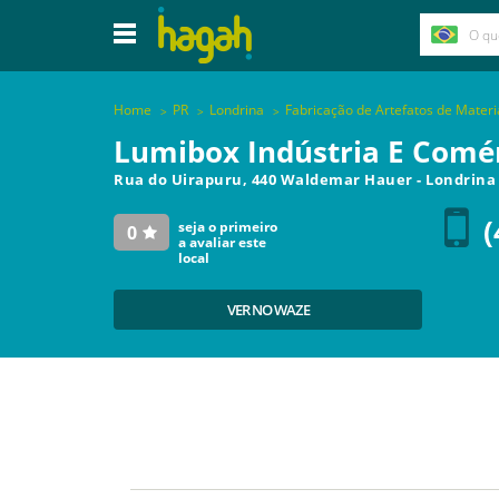
Home
PR
Londrina
Fabricação de Artefatos de Materi
Lumibox Indústria E Comé
Rua do Uirapuru, 440 Waldemar Hauer
-
Londrina
(
seja o primeiro
0
a avaliar este
local
VER NO WAZE