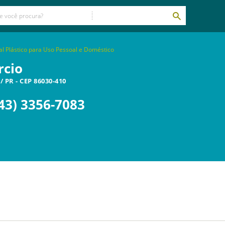
al Plástico para Uso Pessoal e Doméstico
rcio
/
PR
- CEP
86030-410
43) 3356-7083