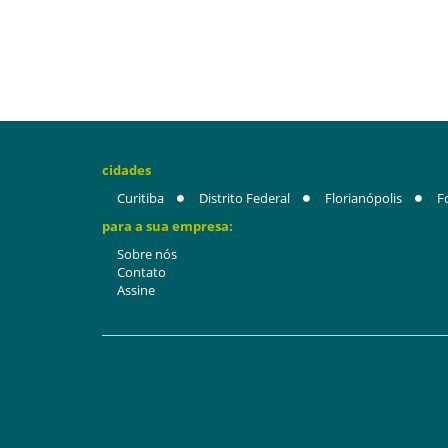
cidades
Curitiba
Distrito Federal
Florianópolis
F
para a sua empresa:
Sobre nós
Contato
Assine