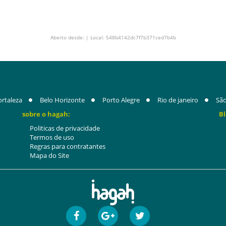
Aberto desde: | Local: 548b4142dc7f7b371ced7b4b
ortaleza
Belo Horizonte
Porto Alegre
Rio de janeiro
São
sobre o hagah:
Bl
Politicas de privacidade
Termos de uso
Regras para contratantes
Mapa do Site