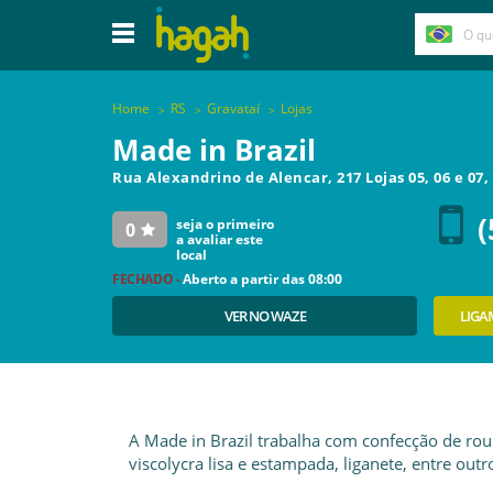
Home
RS
Gravataí
Lojas
Made in Brazil
Rua Alexandrino de Alencar, 217 Lojas 05, 06 e 07
(
seja o primeiro
0
a avaliar este
local
FECHADO -
Aberto a partir das
08:00
VER NO WAZE
LIGA
A Made in Brazil trabalha com confecção de rou
viscolycra lisa e estampada, liganete, entre outr