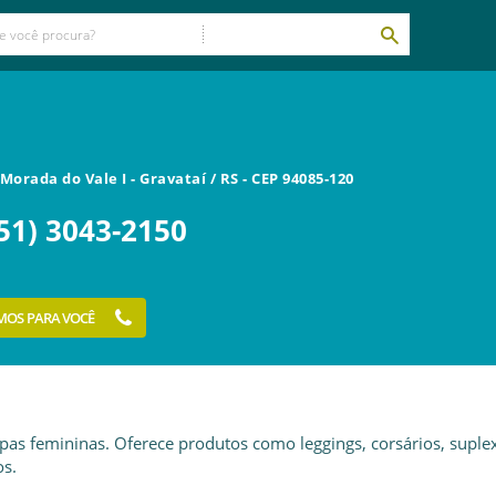
, Morada do Vale I
-
Gravataí
/
RS
- CEP
94085-120
51) 3043-2150
MOS PARA VOCÊ
pas femininas. Oferece produtos como leggings, corsários, suplex
os.