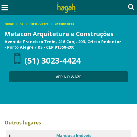
Home
RS
Porto Alegre
Engenheiros
Metacon Arquitetura e Construções
Avenida Francisco Trein, 218 Conj. 203, Cristo Redentor
-
Porto Alegre
/
RS
- CEP
91350-200
(51) 3023-4424
VER NO WAZE
Outros lugares
Manduca Imóveis