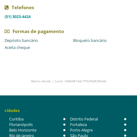
Telefones
(51) 3023-4424
Formas de pagamento
Depósito bancário
Bloqueto bancário
Aceita cheque
Aberto desde: | Local: 548b481ddc7f7b39b82fb4de
cidades
Curitiba
Distrito Federal
Florianópolis
Fortaleza
Belo Horizonte
Porto Alegre
Rio de janeiro
São Paulo