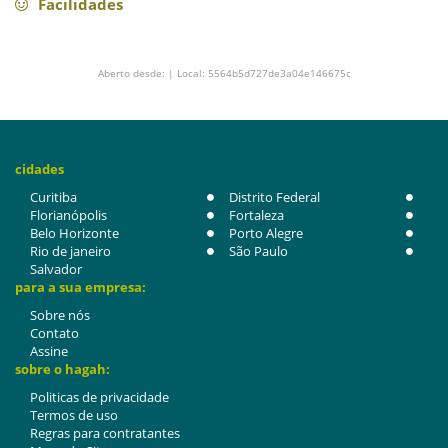
Facilidades
Aberto desde: | Local: 5564b5d727de3a04e146675c
cidades
Curitiba
Distrito Federal
Florianópolis
Fortaleza
Belo Horizonte
Porto Alegre
Rio de janeiro
São Paulo
Salvador
para a sua empresa:
Sobre nós
Contato
Assine
sobre o hagah:
Politicas de privacidade
Termos de uso
Regras para contratantes