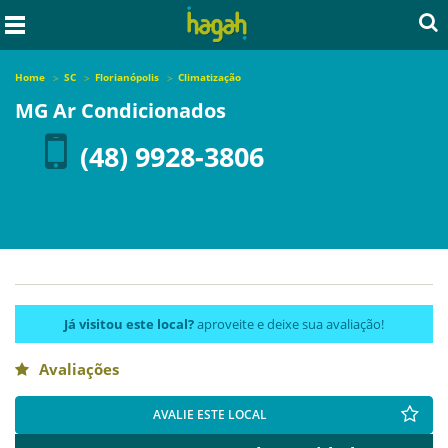
Home
SC
Florianópolis
Climatização
MG Ar Condicionados
(48) 9928-3806
Já visitou este local?
aproveite e deixe sua avaliação!
Avaliações
AVALIE ESTE LOCAL