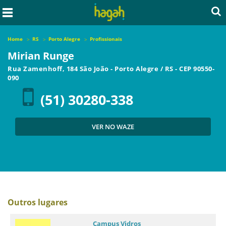
Home
RS
Porto Alegre
Profissionais
Mirian Runge
Rua Zamenhoff, 184 São João
-
Porto Alegre
/
RS
- CEP
90550-
090
(51) 30280-338
VER NO WAZE
Outros lugares
Campus Vidros