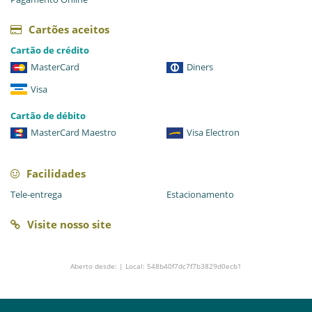
Cartões aceitos
Cartão de crédito
MasterCard
Diners
Visa
Cartão de débito
MasterCard Maestro
Visa Electron
Facilidades
Tele-entrega
Estacionamento
Visite nosso site
Aberto desde: | Local: 548b40f7dc7f7b3829d0ecb1