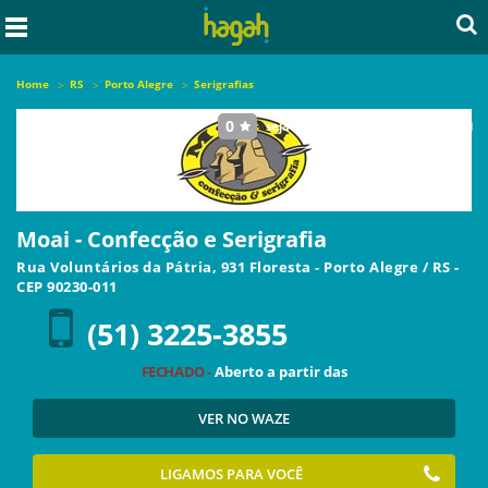
Home
RS
Porto Alegre
Serigrafias
0
seja o primeiro a avaliar este local
Moai - Confecção e Serigrafia
Rua Voluntários da Pátria, 931 Floresta
-
Porto Alegre
/
RS
-
CEP
90230-011
(51) 3225-3855
FECHADO -
Aberto a partir das
VER NO WAZE
LIGAMOS PARA VOCÊ