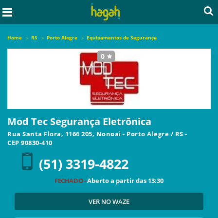
Home
RS
Porto Alegre
Equipamentos de Segurança
0
seja o primeiro a avaliar este local
Mod Tec Segurança Eletrônica
Rua Santa Flora, 1166 205, Nonoai
-
Porto Alegre
/
RS
-
CEP
90830-410
(51) 3319-4822
FECHADO -
Aberto a partir das
13:30
VER NO WAZE