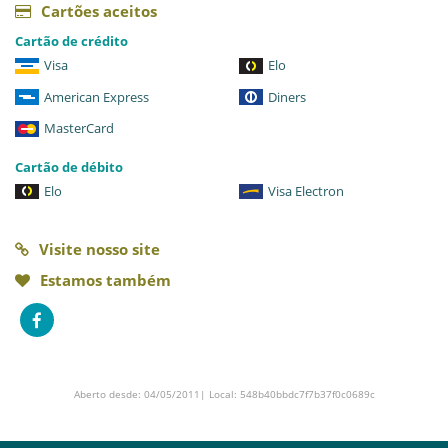
Cartões aceitos
Cartão de crédito
Visa
Elo
American Express
Diners
MasterCard
Cartão de débito
Elo
Visa Electron
Visite nosso site
Estamos também
Aberto desde: 04/05/2011| Local: 548b40bbdc7f7b37f0c0689c