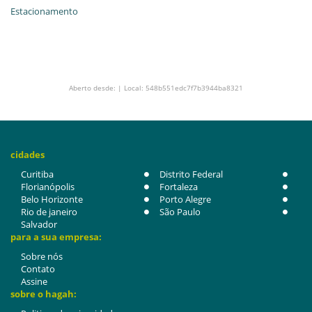
Estacionamento
Aberto desde: | Local: 548b551edc7f7b3944ba8321
cidades
Curitiba
Distrito Federal
Florianópolis
Fortaleza
Belo Horizonte
Porto Alegre
Rio de janeiro
São Paulo
Salvador
para a sua empresa:
Sobre nós
Contato
Assine
sobre o hagah: