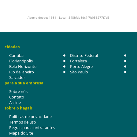
Aberto desde: 1981| Local: 548bfdb8dc7f7b053277f7d5
cidades
Curitiba
Distrito Federal
Florianópolis
Fortaleza
Belo Horizonte
Porto Alegre
Rio de janeiro
São Paulo
Salvador
para a sua empresa:
Sobre nós
Contato
Assine
sobre o hagah:
Politicas de privacidade
Termos de uso
Regras para contratantes
Mapa do Site