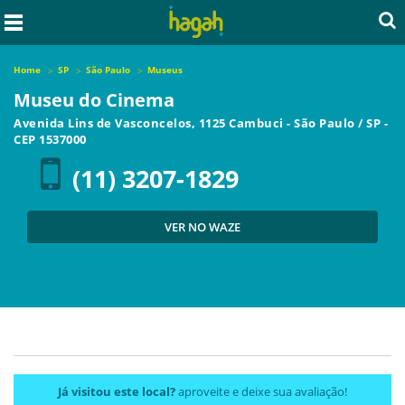
Home
SP
São Paulo
Museus
Museu do Cinema
Avenida Lins de Vasconcelos, 1125 Cambuci
-
São Paulo
/
SP
-
CEP
1537000
(11) 3207-1829
VER NO WAZE
Já visitou este local?
aproveite e deixe sua avaliação!