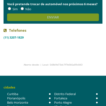
Você pretende trocar de automóvel nos próximos 6 meses?
Sim
Não
ENVIAR
Telefones
(11) 3207-1829
Aberto desde: | Local: 548b9d73dc7f7b066a89c843
cidades
Curitiba
Distrito Federal
Florianópolis
Fortaleza
Belo Horizonte
Porto Alegre