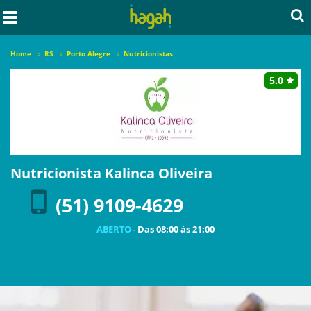
Home
RS
Porto Alegre
Nutricionistas
5.0
Nutricionista Kalinca Oliveira
(51) 9109-4629
ABERTO -
Das
08:00
às
21:00