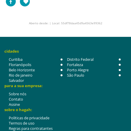
Aberto desde: | Local: 55df78daa45d9a4563e99362
cidades
Curitiba
Distrito Federal
Florianópolis
Fortaleza
Belo Horizonte
Porto Alegre
Rio de janeiro
São Paulo
Salvador
para a sua empresa:
Sobre nós
Contato
Assine
sobre o hagah:
Politicas de privacidade
Termos de uso
Regras para contratantes