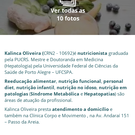
Ver todas as
Ver todas as
Ver todas as
Ver todas as
Ver todas as
Ver todas as
Ver todas as
Ver todas as
Ver todas as
Ver todas as
10 fotos
10 fotos
10 fotos
10 fotos
10 fotos
10 fotos
10 fotos
10 fotos
10 fotos
10 fotos
Kalinca Oliveira (
CRN2 - 10692)é
nutricionista
graduada
pela PUCRS. Mestre e Doutoranda em Medicina
(Hepatologia) pela Universidade Federal de Ciências da
Saúde de Porto Alegre – UFCSPA.
Reeducação alimentar
,
nutrição funcional
,
personal
diet
,
nutrição infantil
,
nutrição no idoso
,
nutrição em
patologias
(
Síndrome Metabólica
e
Hepatopatias
) são
áreas de atuação da profissional.
Kalinca Oliveira presta
atendimento a domicílio
e
também na Clínica Corpo e Movimento , na Av. Andaraí 151
– Passo da Areia.