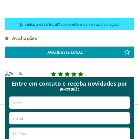
Já visitou este local?
aproveite e deixe sua avaliação!
Avaliações
AVALIE ESTE LOCAL
2015-09-22
Entre em contato e receba novidades por
Priscilla
e-mail:
Rodrigues
Indico!
2015-09-08
Cristiane
Quadros
Recomendo!!!