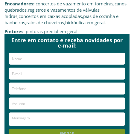
Encanadores:
concertos de vazamento em torneiras,canos
quebrados,registros e vazamentos de válvulas
hidras,concertos em caixas acopladas,pias de cozinha e
banheiros,ralos de chuveiros,hidráulica em geral.
Pintores
: pinturas predial em geral.
Entre em contato e receba novidades por
Desentupidora:
Desentupimento em vasos
e-mail:
sanitários,caixas de gordura,ralos de chuveiro,pias lavatório
de banheiro,canos de pia de cozinha.
Ar condicionado
:Técnico em instalações,manutenções e
higienizações de ar condicionado split,pré instalações em
obras de tubulação em cobre.
Já visitou este local?
aproveite e deixe sua avaliação!
Avaliações
AVALIE ESTE LOCAL
ENVIAR