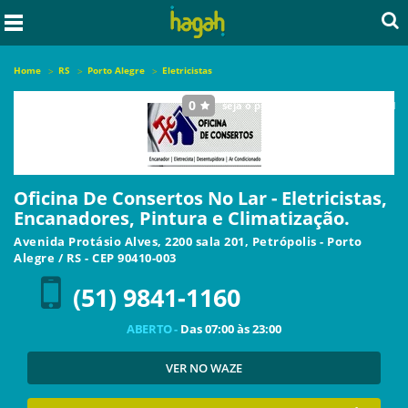
Home
RS
Porto Alegre
Eletricistas
0
seja o primeiro a avaliar este local
Oficina De Consertos No Lar - Eletricistas,
Encanadores, Pintura e Climatização.
Avenida Protásio Alves, 2200 sala 201, Petrópolis
-
Porto
Alegre
/
RS
- CEP
90410-003
(51) 9841-1160
ABERTO -
Das
07:00
às
23:00
VER NO WAZE