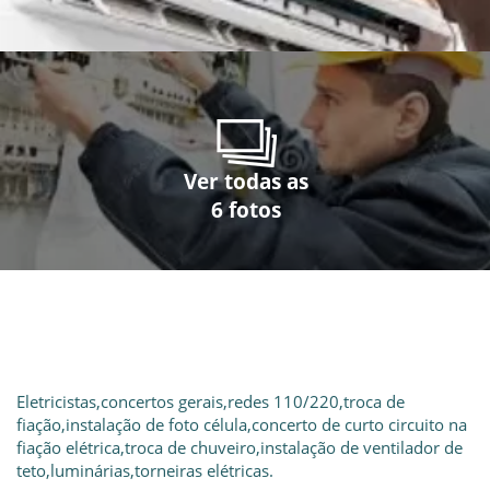
Ver todas as
Ver todas as
Ver todas as
Ver todas as
Ver todas as
Ver todas as
6 fotos
6 fotos
6 fotos
6 fotos
6 fotos
6 fotos
Eletricistas,concertos gerais,redes 110/220,troca de
fiação,instalação de foto célula,concerto de curto circuito na
fiação elétrica,troca de chuveiro,instalação de ventilador de
teto,luminárias,torneiras elétricas.