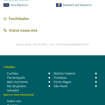
Visa Electron
MasterCard Maestro
Facilidades
Visite nosso site
Aberto desde: 10/10/1989.| Local: 575575e5a45d9a68e6efc7b7
cidades
Curitiba
Distrito Federal
Florianópolis
Fortaleza
Belo Horizonte
Porto Alegre
Rio de janeiro
São Paulo
Salvador
para a sua empresa:
Sobre nós