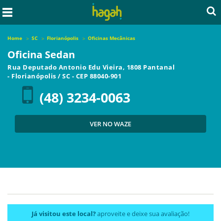
Home
SC
Florianópolis
Oficinas Mecânicas
Oficina Sedan
Rua Deputado Antonio Edu Vieira, 1808 Pantanal
-
Florianópolis
/
SC
- CEP
88040-901
(48) 3234-0063
VER NO WAZE
Já visitou este local?
aproveite e deixe sua avaliação!