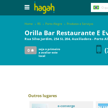
Home
RS
Porto Alegre
Produtos e Serviços
Orilla Bar Restaurante E E
Rua Silva Jardim, 254 SL 204, Auxiliadora
-
Porto A
(
seja o primeiro
0
a avaliar este
local
Outros lugares
e-converge