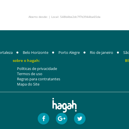
Aberto desde: | Local: 548b4be2dc7f7b3944ba65da
ortaleza
Belo Horizonte
Porto Alegre
Rio de janeiro
São
sobre o hagah:
Bl
Politicas de privacidade
Termos de uso
Regras para contratantes
Mapa do Site