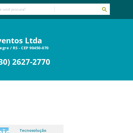
ventos Ltda
legre
/
RS
- CEP
90450-070
30) 2627-2770
Tecnosolução