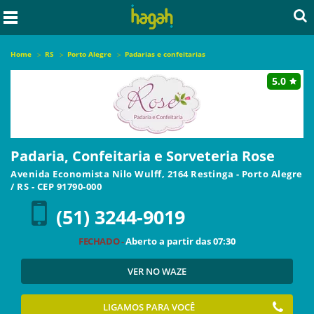
Home
RS
Porto Alegre
Padarias e confeitarias
5.0
Padaria, Confeitaria e Sorveteria Rose
Avenida Economista Nilo Wulff, 2164 Restinga
-
Porto Alegre
/
RS
- CEP
91790-000
(51) 3244-9019
FECHADO -
Aberto a partir das
07:30
VER NO WAZE
LIGAMOS PARA VOCÊ