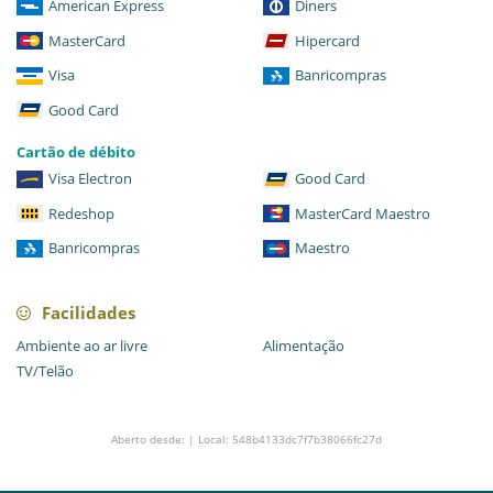
American Express
Diners
MasterCard
Hipercard
Visa
Banricompras
Good Card
Cartão de débito
Visa Electron
Good Card
Redeshop
MasterCard Maestro
Banricompras
Maestro
Facilidades
Ambiente ao ar livre
Alimentação
TV/Telão
Aberto desde: | Local: 548b4133dc7f7b38066fc27d