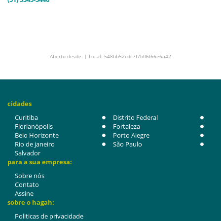
Aberto desde: | Local: 548bb52cdc7f7b06f66e6a42
cidades
Curitiba
Distrito Federal
Florianópolis
Fortaleza
Belo Horizonte
Porto Alegre
Rio de janeiro
São Paulo
Salvador
para a sua empresa:
Sobre nós
Contato
Assine
sobre o hagah:
Politicas de privacidade