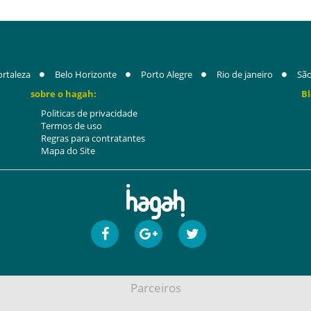
ortaleza
Belo Horizonte
Porto Alegre
Rio de janeiro
São
sobre o hagah:
Bl
Politicas de privacidade
Termos de uso
Regras para contratantes
Mapa do Site
Parceiros