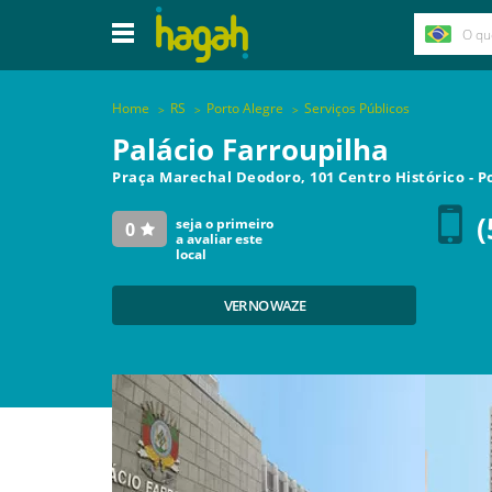
Home
RS
Porto Alegre
Serviços Públicos
Palácio Farroupilha
Praça Marechal Deodoro, 101 Centro Histórico
-
P
(
seja o primeiro
0
a avaliar este
local
VER NO WAZE