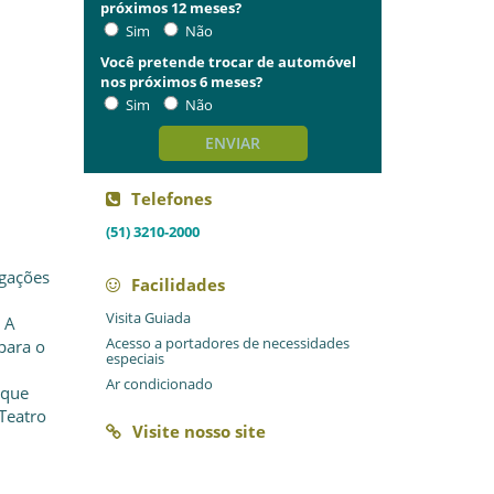
próximos 12 meses?
Sim
Não
Você pretende trocar de automóvel
nos próximos 6 meses?
Sim
Não
ENVIAR
Telefones
(51) 3210-2000
lgações
Facilidades
Visita Guiada
. A
Acesso a portadores de necessidades
para o
especiais
Ar condicionado
uque
Teatro
Visite nosso site