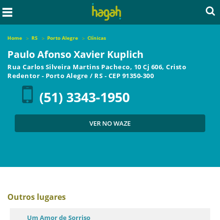
Home
RS
Porto Alegre
Clínicas
Paulo Afonso Xavier Kuplich
Rua Carlos Silveira Martins Pacheco, 10 Cj 606, Cristo
Redentor
-
Porto Alegre
/
RS
- CEP
91350-300
(51) 3343-1950
VER NO WAZE
Outros lugares
Um Amor de Sorriso