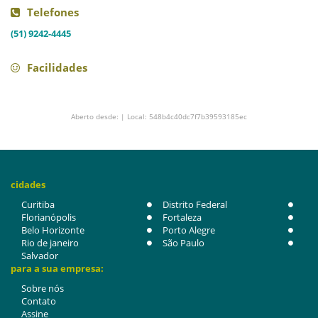
Telefones
(51) 9242-4445
Facilidades
Aberto desde: | Local: 548b4c40dc7f7b39593185ec
cidades
Curitiba
Distrito Federal
Florianópolis
Fortaleza
Belo Horizonte
Porto Alegre
Rio de janeiro
São Paulo
Salvador
para a sua empresa:
Sobre nós
Contato
Assine