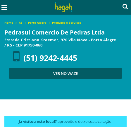
Home
RS
Porto Alegre
Produtos e Serviços
Pedrasul Comercio De Pedras Ltda
Estrada Cristiano Kraemer, 970 Vila Nova
-
Porto Alegre
/
RS
- CEP
91750-060
(51) 9242-4445
VER NO WAZE
Já visitou este local?
aproveite e deixe sua avaliação!