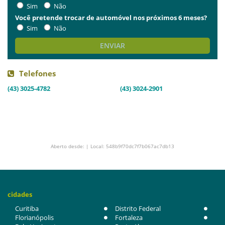
Sim
Não
Você pretende trocar de automóvel nos próximos 6 meses?
Sim
Não
ENVIAR
Telefones
(43) 3025-4782
(43) 3024-2901
Aberto desde: | Local: 548b9f70dc7f7b067ac7db13
cidades
Curitiba
Distrito Federal
Florianópolis
Fortaleza