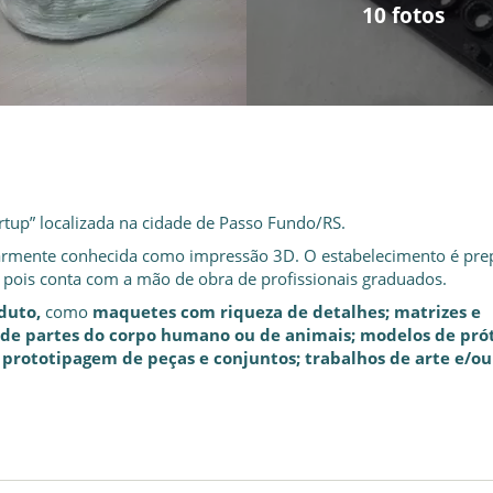
10 fotos
10 fotos
10 fotos
10 fotos
10 fotos
10 fotos
10 fotos
10 fotos
10 fotos
10 fotos
tup” localizada na cidade de Passo Fundo/RS.
armente conhecida como impressão 3D. O estabelecimento é pre
, pois conta com a mão de obra de profissionais graduados.
oduto,
como
maquetes com riqueza de detalhes; matrizes e
os de partes do corpo humano ou de animais; modelos de pró
; prototipagem de peças e conjuntos; trabalhos de arte e/ou