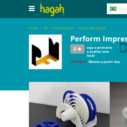
Home
RS
Porto Alegre
Impressão Digital
Perform Impre
seja o primeiro
0
a avaliar este
local
FECHADO -
Aberto a partir das