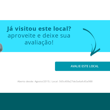
Já visitou este local?
aproveite e deixe sua
avaliação!
AVALIE ESTE LOCAL
Aberto desde: Agosto/2015| Local: 565c40fa27de3a4afc45a988