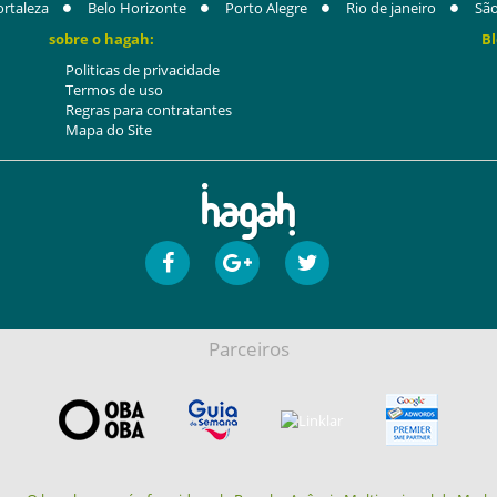
ortaleza
Belo Horizonte
Porto Alegre
Rio de janeiro
São
sobre o hagah:
Bl
Politicas de privacidade
Termos de uso
Regras para contratantes
Mapa do Site
Parceiros