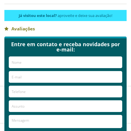
Já visitou este local?
aproveite e deixe sua avaliação!
Avaliações
AVALIE ESTE LOCAL
Entre em contato e receba novidades por
e-mail:
2020-12-10
Guest
2012-11-20
Anonymous