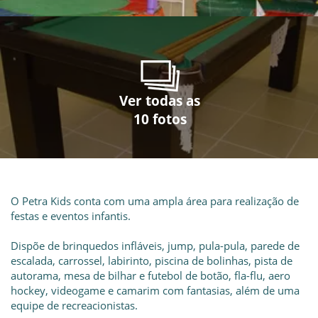
Ver todas as
Ver todas as
Ver todas as
Ver todas as
Ver todas as
Ver todas as
Ver todas as
Ver todas as
Ver todas as
Ver todas as
10 fotos
10 fotos
10 fotos
10 fotos
10 fotos
10 fotos
10 fotos
10 fotos
10 fotos
10 fotos
O Petra Kids conta com uma ampla área para realização de
festas e eventos infantis.
Dispõe de brinquedos infláveis, jump, pula-pula, parede de
escalada, carrossel, labirinto, piscina de bolinhas, pista de
autorama, mesa de bilhar e futebol de botão, fla-flu, aero
hockey, videogame e camarim com fantasias, além de uma
equipe de recreacionistas.