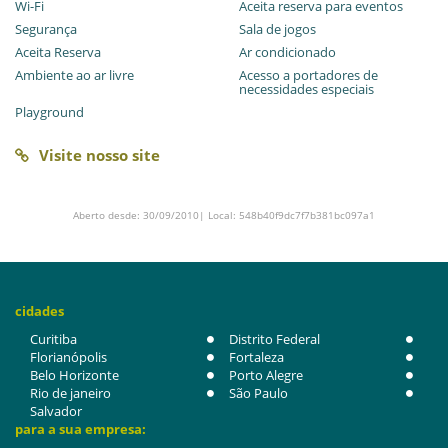
Wi-Fi
Aceita reserva para eventos
Segurança
Sala de jogos
Aceita Reserva
Ar condicionado
Ambiente ao ar livre
Acesso a portadores de
necessidades especiais
Playground
Visite nosso site
Aberto desde: 30/09/2010| Local: 548b40f9dc7f7b381bc097a1
cidades
Curitiba
Distrito Federal
Florianópolis
Fortaleza
Belo Horizonte
Porto Alegre
Rio de janeiro
São Paulo
Salvador
para a sua empresa: