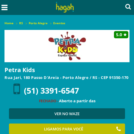
Home
RS
Porto Alegre
Eventos
5.0
Petra Kids
Rua Jari, 180 Passo D'Areia
-
Porto Alegre
/
RS
- CEP
91350-170
(51) 3391-6547
FECHADO -
Aberto a partir das
VER NO WAZE
LIGAMOS PARA VOCÊ