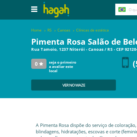
Home
RS
Canoas
Clínicas de estética
Pimenta Rosa Salão de Bele
Rua Tamoio, 1237 Niterói
-
Canoas
/
RS
- CEP
92120
(
seja o primeiro
0
a avaliar este
local
VER NO WAZE
A Pimenta Rosa dispõe do serviço de coloração,
blindagens, hidratações, escovas e corte (feminin