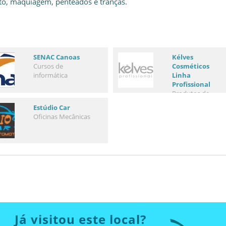
to, maquiagem, penteados e tranças.
SENAC Canoas
Kélves
Cursos de
Cosméticos
informática
Linha
Profissional
Produtos de
Higiene e Beleza
Estúdio Car
Oficinas Mecânicas
Já visitou este local?