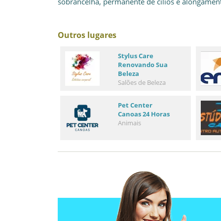
sobrancelha, permanente de cílios e alongamen
Outros lugares
Stylus Care
Renovando Sua
Beleza
Salões de Beleza
Pet Center
Canoas 24 Horas
Animais