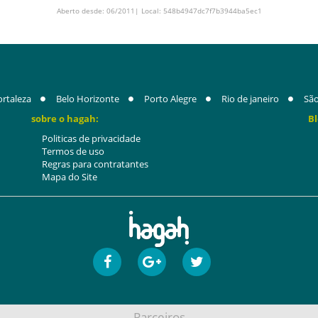
Aberto desde: 06/2011| Local: 548b4947dc7f7b3944ba5ec1
ortaleza
Belo Horizonte
Porto Alegre
Rio de janeiro
São
sobre o hagah:
Bl
Politicas de privacidade
Termos de uso
Regras para contratantes
Mapa do Site
Parceiros