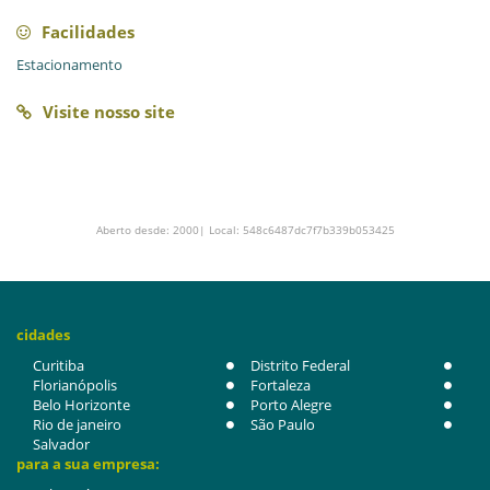
Facilidades
Estacionamento
Visite nosso site
Aberto desde: 2000| Local: 548c6487dc7f7b339b053425
cidades
Curitiba
Distrito Federal
Florianópolis
Fortaleza
Belo Horizonte
Porto Alegre
Rio de janeiro
São Paulo
Salvador
para a sua empresa: