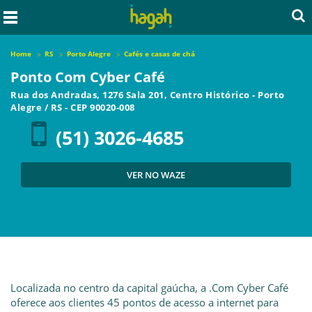
Home
RS
Porto Alegre
Cafés e casas de chá
Ponto Com Cyber Café
Rua dos Andradas, 1276 Sala 201, Centro Histórico
-
Porto
Alegre
/
RS
- CEP
90020-008
(51) 3026-4685
VER NO WAZE
Localizada no centro da capital gaúcha, a .Com Cyber Café
oferece aos clientes 45 pontos de acesso a internet para