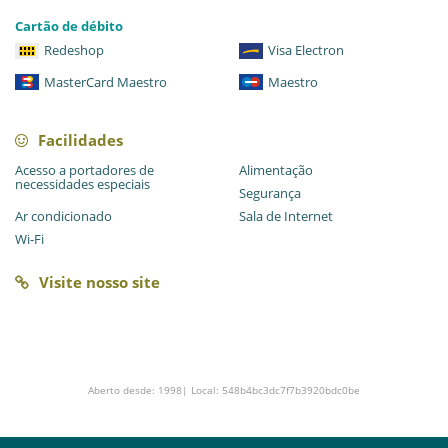
Cartão de débito
Redeshop
Visa Electron
MasterCard Maestro
Maestro
Facilidades
Acesso a portadores de
Alimentação
necessidades especiais
Segurança
Ar condicionado
Sala de Internet
Wi-Fi
Visite nosso site
Aberto desde: 1998| Local: 548b4bc3dc7f7b3920bdc0be