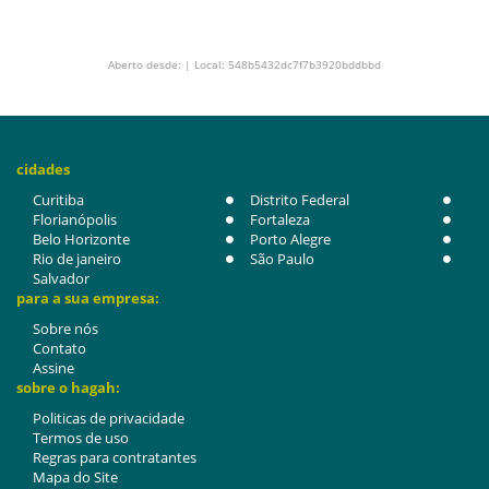
Aberto desde: | Local: 548b5432dc7f7b3920bddbbd
cidades
Curitiba
Distrito Federal
Florianópolis
Fortaleza
Belo Horizonte
Porto Alegre
Rio de janeiro
São Paulo
Salvador
para a sua empresa:
Sobre nós
Contato
Assine
sobre o hagah:
Politicas de privacidade
Termos de uso
Regras para contratantes
Mapa do Site