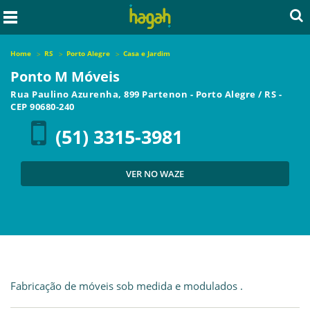
Home
RS
Porto Alegre
Casa e Jardim
Ponto M Móveis
Rua Paulino Azurenha, 899 Partenon
-
Porto Alegre
/
RS
-
CEP
90680-240
(51) 3315-3981
VER NO WAZE
Fabricação de móveis sob medida e modulados .