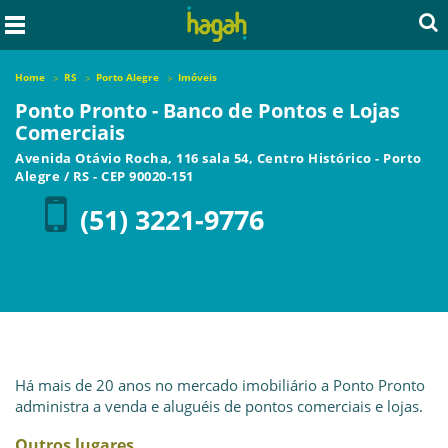
Home
RS
Porto Alegre
Imóveis
Ponto Pronto - Banco de Pontos e Lojas
Comerciais
Avenida Otávio Rocha, 116 sala 54, Centro Histórico
-
Porto
Alegre
/
RS
- CEP
90020-151
(51) 3221-9776
Há mais de 20 anos no mercado imobiliário a Ponto Pronto
administra a venda e aluguéis de pontos comerciais e lojas.
Outros lugares