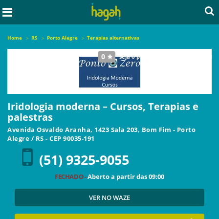
Home
RS
Porto Alegre
Terapias alternativas
0
seja o primeiro a avaliar este local
Iridologia moderna – Cursos, Terapias e
palestras
Avenida Osvaldo Aranha, 1423 Sala 203, Bom Fim
-
Porto
Alegre
/
RS
- CEP
90035-191
(51) 9325-9055
FECHADO -
Aberto a partir das
09:00
VER NO WAZE